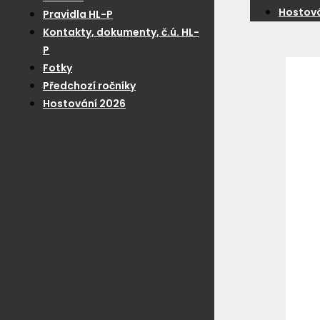
Hostová
Pravidla HL-P
Kontakty, dokumenty, č.ú. HL-
P
Fotky
Předchozí ročníky
Hostování 2026