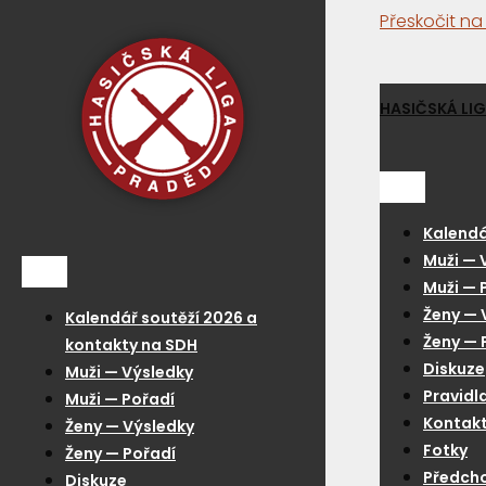
Přeskočit n
HASIČSKÁ LI
Menu
Kalendá
Muži — 
Menu
Muži — 
Ženy — 
Kalendář soutěží 2026 a
Ženy — 
kontakty na SDH
Diskuze
Muži — Výsledky
Pravidl
Muži — Pořadí
Kontakt
Ženy — Výsledky
Fotky
Ženy — Pořadí
Předcho
Diskuze