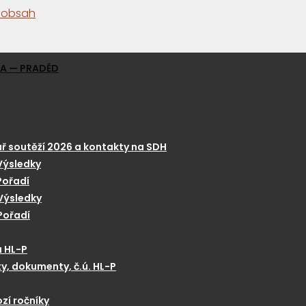
a obsah
GA — PRADĚD
ř soutěží 2026 a kontakty na SDH
Výsledky
Pořadí
Výsledky
Pořadí
a HL-P
y, dokumenty, č.ú. HL-P
zí ročníky