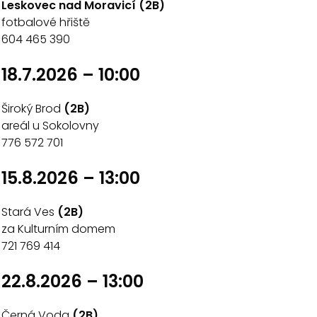
Leskovec nad Moravicí (2B)
fotbalové hřiště
604 465 390
18.7.2026 – 10:00
Široký Brod
(2B)
areál u Sokolovny
776 572 701
15.8.2026 – 13:00
Stará Ves
(2B)
za Kulturním domem
721 769 414
22.8.2026 – 13:00
Černá Voda
(2B)