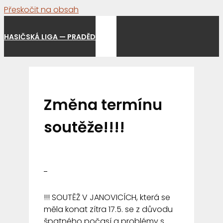
Přeskočit na obsah
Menu
HASIČSKÁ LIGA — PRADĚD
Změna termínu
soutěže!!!!
!!! SOUTĚŽ V JANOVICÍCH, která se
měla konat zítra 17.5. se z důvodu
špatného počasí a problémy s