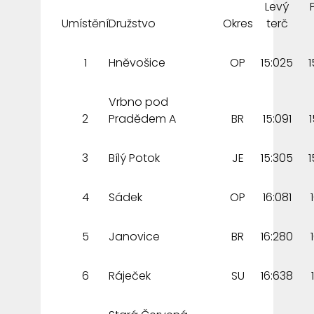
Levý
Umístění
Družstvo
Okres
terč
1
Hněvošice
OP
15:025
1
Vrbno pod
2
Pradědem A
BR
15:091
3
Bílý Potok
JE
15:305
1
4
Sádek
OP
16:081
5
Janovice
BR
16:280
6
Ráječek
SU
16:638