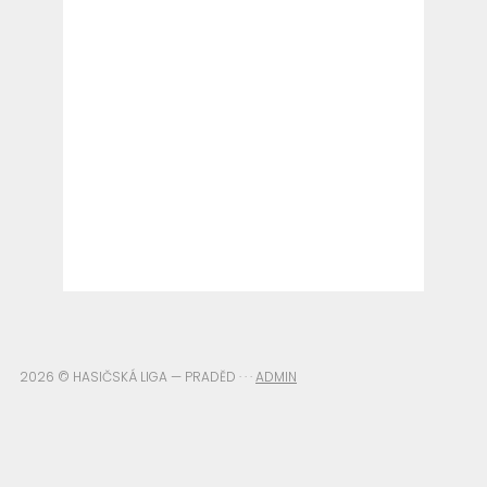
2026 © HASIČSKÁ LIGA — PRADĚD · · ·
ADMIN