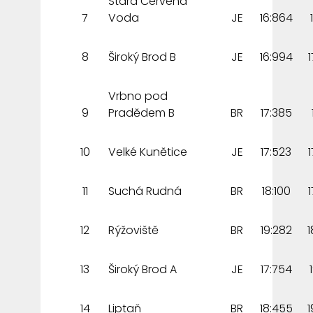
Stará Červená
7
Voda
JE
16:864
8
Široký Brod B
JE
16:994
Vrbno pod
9
Pradědem B
BR
17:385
10
Velké Kunětice
JE
17:523
11
Suchá Rudná
BR
18:100
12
Rýžoviště
BR
19:282
1
13
Široký Brod A
JE
17:754
14
Liptaň
BR
18:455
1