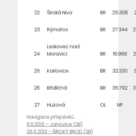
22
Široká Niva
BR
25:308
23
Rýmařov
BR
27:344
2
Leskovec nad
24
Moravicí
BR
16:966
2
25
Karlovice
BR
32:330
26
Břidličná
BR
35:792
3
27
Huzová
OL
NP
Navigace příspěvků
5.5.2013 – Janovice (2B)
26.5.2013 – ŠIROKÝ BROD (2B)