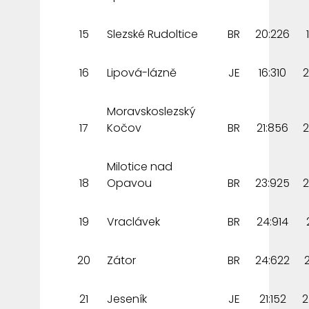
15
Slezské Rudoltice
BR
20:226
16
Lipová-lázně
JE
16:310
2
Moravskoslezský
17
Kočov
BR
21:856
2
Milotice nad
18
Opavou
BR
23:925
2
19
Vraclávek
BR
24:914
20
Zátor
BR
24:622
21
Jeseník
JE
21:152
2