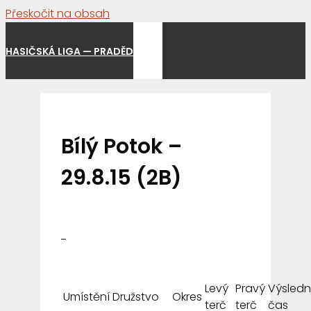
Přeskočit na obsah
Menu
HASIČSKÁ LIGA — PRADĚD
Bílý Potok –
29.8.15 (2B)
Levý
Pravý
Výsled
Umístění
Družstvo
Okres
terč
terč
čas