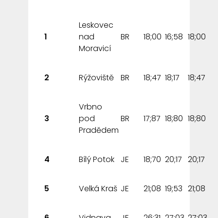
Leskovec
1
nad
BR
18;00
16;58
18;00
Moravicí
2
Rýžoviště
BR
18;47
18;17
18;47
Vrbno
3
pod
BR
17;87
18;80
18;80
Pradědem
4
Bílý Potok
JE
18;70
20;17
20;17
5
Velká Kraš
JE
21;08
19;53
21;08
6
Vidnava
JE
26;31
27;03
27;03