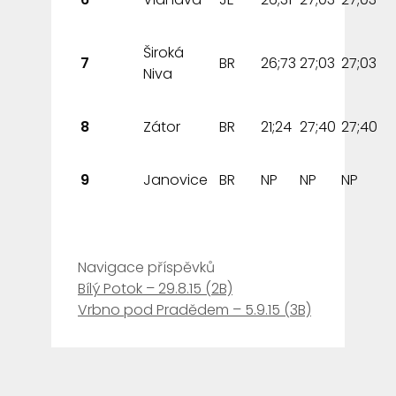
Široká
7
BR
26;73
27;03
27;03
Niva
8
Zátor
BR
21;24
27;40
27;40
9
Janovice
BR
NP
NP
NP
Navigace příspěvků
Bílý Potok – 29.8.15 (2B)
Vrbno pod Pradědem – 5.9.15 (3B)