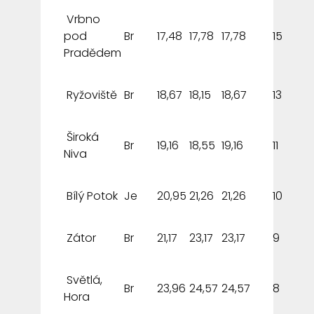
Vrbno
pod
Br
17,48
17,78
17,78
15
Pradědem
Ryžoviště
Br
18,67
18,15
18,67
13
Široká
Br
19,16
18,55
19,16
11
Niva
Bílý Potok
Je
20,95
21,26
21,26
10
Zátor
Br
21,17
23,17
23,17
9
Světlá,
Br
23,96
24,57
24,57
8
Hora