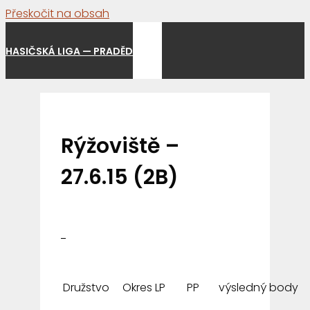
Přeskočit na obsah
Menu
HASIČSKÁ LIGA — PRADĚD
Rýžoviště –
27.6.15 (2B)
Družstvo
Okres
LP
PP
výsledný
body