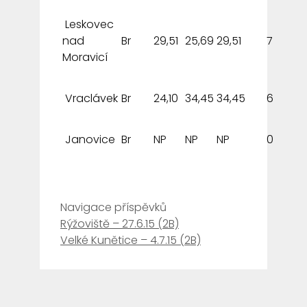
Leskovec
nad
Br
29,51
25,69
29,51
7
Moravicí
Vraclávek
Br
24,10
34,45
34,45
6
Janovice
Br
NP
NP
NP
0
Navigace příspěvků
Rýžoviště – 27.6.15 (2B)
Velké Kunětice – 4.7.15 (2B)