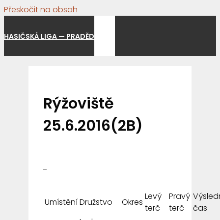
Přeskočit na obsah
Menu
HASIČSKÁ LIGA — PRADĚD
Rýžoviště
25.6.2016(2B)
Levý
Pravý
Výsled
Umístění
Družstvo
Okres
terč
terč
čas