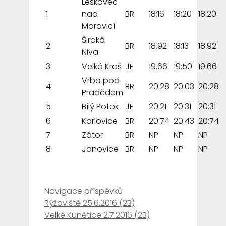
Leskovec
1
nad
BR
18:16
18:20
18:20
Moravicí
Široká
2
BR
18.92
18:13
18.92
Niva
3
Velká Kraš
JE
19.66
19:50
19.66
Vrbo pod
4
BR
20:28
20:03
20:28
Pradědem
5
Bílý Potok
JE
20:21
20:31
20:31
6
Karlovice
BR
20:74
20:43
20:74
7
Zátor
BR
NP
NP
NP
8
Janovice
BR
NP
NP
NP
Navigace příspěvků
Rýžoviště 25.6.2016 (2B)
Velké Kunětice 2.7.2016 (2B)