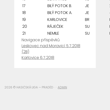
17
BILÝ POTOK B.
JE
18
BILÝ POTOK A.
JE
19
KARLOVICE
BR
20
RÁJEČEK
SU
21
NEMILE
SU
Navigace příspěvků
Leskovec nad Moravicí 5.7.2018
(2B)
Karlovice 6.7.2018
2026 © HASIČSKÁ LIGA — PRADĚD · · ·
ADMIN