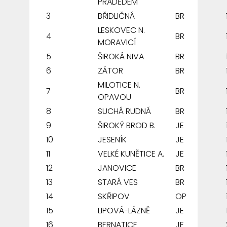
PRADĚDEM
3
BŘIDLIČNÁ
BR
LESKOVEC N.
4
BR
MORAVICÍ
5
ŠIROKÁ NIVA
BR
6
ZÁTOR
BR
MILOTICE N.
7
BR
OPAVOU
8
SUCHÁ RUDNÁ
BR
9
ŠIROKÝ BROD B.
JE
10
JESENÍK
JE
11
VELKÉ KUNĚTICE A.
JE
12
JANOVICE
BR
13
STARÁ VES
BR
14
SKŘIPOV
OP
15
LIPOVÁ-LÁZNĚ
JE
16
BERNATICE
JE