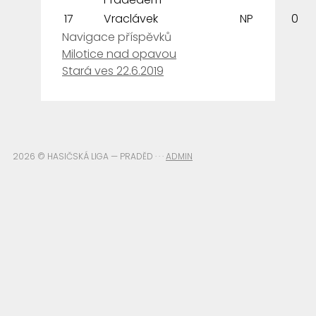
17
Vraclávek
NP
0
Navigace příspěvků
Milotice nad opavou
Stará ves 22.6.2019
2026 © HASIČSKÁ LIGA — PRADĚD · · ·
ADMIN