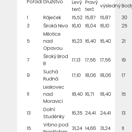
Pořadí
Družstvo
Levý
Pravý
výsledný
Bod
terč
terč
1
Ráječek
15,52
15,87
15,87
30
3
Široká Niva
16,10
16,04
16,10
25
Milotice
5
nad
16,23
16,40
16,40
21
Opavou
Široký Brod
7
17,13
17,56
17,56
19
B
Suchá
9
17,10
18,06
18,06
17
Rudná
Leskovec
11
nad
18,40
16,71
18,40
15
Moravicí
Dolní
13
16,35
24,41
24,41
13
Studénky
Vrbno pod
15
31,24
14,66
31,24
11
Pradědem