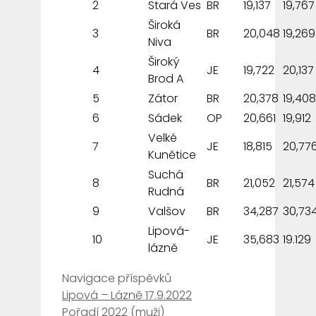
2
Stará Ves
BR
19,137
19,767
Široká
3
BR
20,048
19,269
Niva
Široký
4
JE
19,722
20,137
Brod A
5
Zátor
BR
20,378
19,408
6
Sádek
OP
20,661
19,912
Velké
7
JE
18,815
20,77
Kunětice
Suchá
8
BR
21,052
21,574
Rudná
9
Valšov
BR
34,287
30,73
Lipová-
10
JE
35,683
19.129
lázně
Navigace příspěvků
Lipová – Lázně 17.9.2022
Pořadí 2022 (muži)