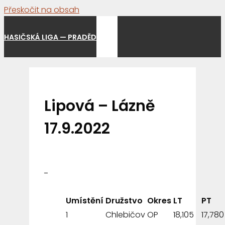
Přeskočit na obsah
Menu
HASIČSKÁ LIGA — PRADĚD
Lipová – Lázně
17.9.2022
Umístění
Družstvo
Okres
LT
PT
1
Chlebičov
OP
18,105
17,780