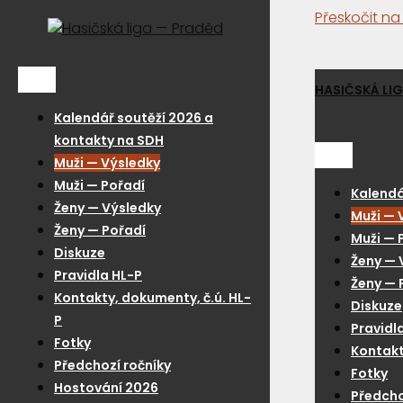
Přeskočit n
Menu
HASIČSKÁ LI
Kalendář soutěží 2026 a
kontakty na SDH
Menu
Muži — Výsledky
Muži — Pořadí
Kalendá
Ženy — Výsledky
Muži — 
Ženy — Pořadí
Muži — 
Diskuze
Ženy — 
Pravidla HL-P
Ženy — 
Kontakty, dokumenty, č.ú. HL-
Diskuze
P
Pravidl
Fotky
Kontakt
Předchozí ročníky
Fotky
Hostování 2026
Předcho