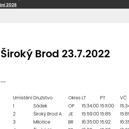
ní 2026
Široký Brod 23.7.2022
Umístění
Družstvo
Okres
LT
PT
VČ
1
Sádek
OP
15:34:00
15:11:00
15:3
2
Široký Brod A
JE
15:59:00
15:85
15:8
3
Milotice
BR
16:35:00
15:92
16:3