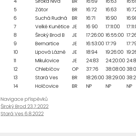
4
Široká Niva
BR
16:69
16:63
16:6
5
Zátor
BR
16:72
16:63
16:7
6
Suchá Rudná
BR
16:71
16:90
16:9
7
Velké Kunětice
JE
16 90
17:11:00
17:11
8
Široký Brod B
JE
17:26:00
16:55:00
17:2
9
Bernartice
JE
16:53:00
17:79
17:7
10
Lipová Lázně
JE
18:94
19:26:00
19:2
11
Mikulovice
JE
24:83
24:20:00
24:
12
Chlebíčov
OP
37:76
38:08:00
38:
13
Stará Ves
BR
18:26:00
38:29:00
38:
14
Holčovice
BR
NP
NP
NP
Navigace příspěvků
Široký Brod 23.7.2022
Stará Ves 6.8.2022