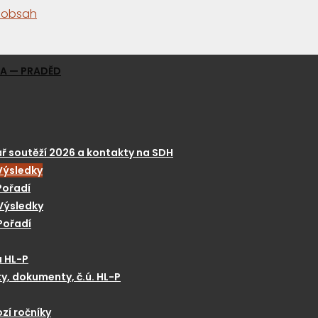
a obsah
GA — PRADĚD
ř soutěží 2026 a kontakty na SDH
Výsledky
Pořadí
Výsledky
Pořadí
a HL-P
y, dokumenty, č.ú. HL-P
zí ročníky