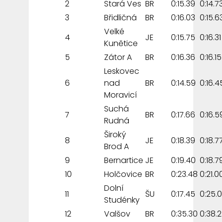
2
Stará Ves
BR
0:15.39
0:14.7
3
Břidličná
BR
0:16.03
0:15.6
Velké
4
JE
0:15.75
0:16.31
Kunětice
5
Zátor A
BR
0:16.36
0:16.15
Leskovec
6
nad
BR
0:14.59
0:16.4
Moravicí
Suchá
7
BR
0:17.66
0:16.5
Rudná
Široký
8
JE
0:18.39
0:18.7
Brod A
9
Bernartice
JE
0:19.40
0:18.7
10
Holčovice
BR
0:23.48
0:21.0
Dolní
11
ŠU
0:17.45
0:25.
Studénky
12
Valšov
BR
0:35.30
0:38.