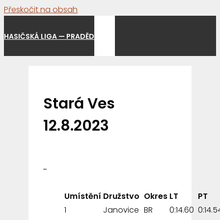
Přeskočit na obsah
Menu
HASIČSKÁ LIGA — PRADĚD
Stará Ves
12.8.2023
Umístění
Družstvo
Okres
LT
PT
1
Janovice
BR
0:14.60
0:14.5