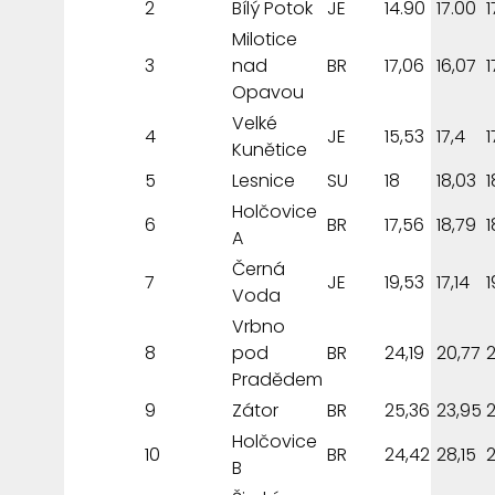
2
Bílý Potok
JE
14.90
17.00
1
Milotice
3
nad
BR
17,06
16,07
1
Opavou
Velké
4
JE
15,53
17,4
1
Kunětice
5
Lesnice
SU
18
18,03
1
Holčovice
6
BR
17,56
18,79
1
A
Černá
7
JE
19,53
17,14
1
Voda
Vrbno
8
pod
BR
24,19
20,77
2
Pradědem
9
Zátor
BR
25,36
23,95
Holčovice
10
BR
24,42
28,15
2
B