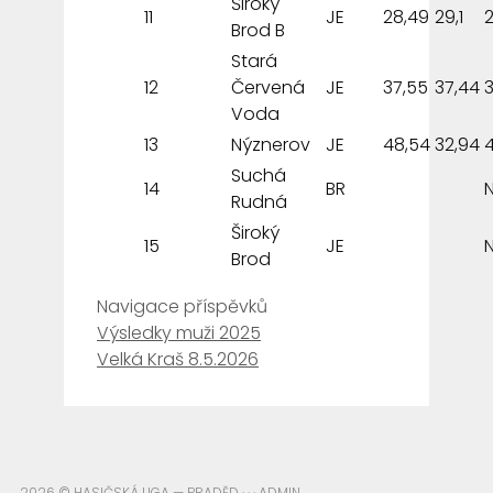
Široký
11
JE
28,49
29,1
2
Brod B
Stará
12
Červená
JE
37,55
37,44
Voda
13
Nýznerov
JE
48,54
32,94
Suchá
14
BR
Rudná
Široký
15
JE
Brod
Navigace příspěvků
Výsledky muži 2025
Velká Kraš 8.5.2026
2026 © HASIČSKÁ LIGA — PRADĚD · · ·
ADMIN