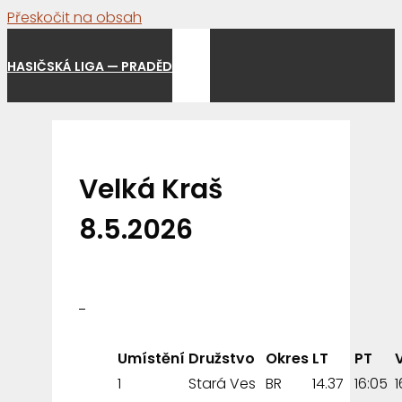
Přeskočit na obsah
Menu
HASIČSKÁ LIGA — PRADĚD
Velká Kraš
8.5.2026
Umístění
Družstvo
Okres
LT
PT
1
Stará Ves
BR
14.37
16:05
1