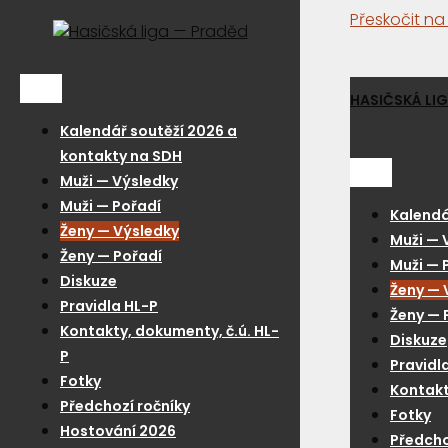
Přeskočit n
Menu
HASIČSKÁ LI
Kalendář soutěží 2026 a
kontakty na SDH
Menu
Muži — Výsledky
Muži — Pořadí
Kalendá
Ženy — Výsledky
Muži — 
Ženy — Pořadí
Muži — 
Diskuze
Ženy — 
Pravidla HL-P
Ženy — 
Kontakty, dokumenty, č.ú. HL-
Diskuze
P
Pravidl
Fotky
Kontakt
Předchozí ročníky
Fotky
Hostování 2026
Předcho