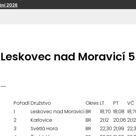
ní 2026
Leskovec nad Moravicí 5
Pořadí
Družstvo
Okres
LT
PT
VČ
1
Leskovec nad Moravicí
BR
18;70
18;08
18;7
2
Karlovice
BR
21;12
20;06
21;12
3
Světlá Hora
BR
22;30
21;99
22;