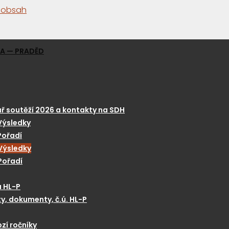
a obsah
GA — PRADĚD
ř soutěží 2026 a kontakty na SDH
Výsledky
Pořadí
Výsledky
Pořadí
a HL-P
y, dokumenty, č.ú. HL-P
zí ročníky