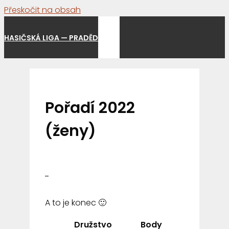
Přeskočit na obsah
Menu
HASIČSKÁ LIGA — PRADĚD
Pořadí 2022
(ženy)
A to je konec 🙂
Družstvo
Body