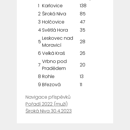
1
Karlovice
138
2
Široká Niva
85
3
Holčovice
47
4
Světlá Hora
35
Leskovec nad
5
28
Moravicí
6
Velká Kraš
26
Vrbno pod
7
20
Pradědem
8
Rohle
13
9
Březová
11
Navigace příspěvků
Pořadí 2022 (muži)
Široká Niva 30.4.2023