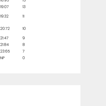
18:95
15
19:07
13
19:32
11
20:72
10
21:47
9
21:84
8
23:65
7
NP
0