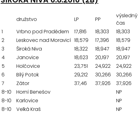
výsledný
družstvo
LP
PP
čas
1
Vrbno pod Pradědem
17,816
18,303
18,303
2
Leskovec nad Moravicí
18,579
17,396
18,579
3
Široká Niva
18,322
18,947
18,947
4
Janovice
18,623
20,197
20,197
5
Holčovice
23,751
24,922
24,922
6
Bílý Potok
29,212
30,266
30,266
7
Zátor
37,46
37,926
37,926
8-10
Horní Benešov
NP
8-10
Karlovice
NP
8-10
Velká Kraš
NP