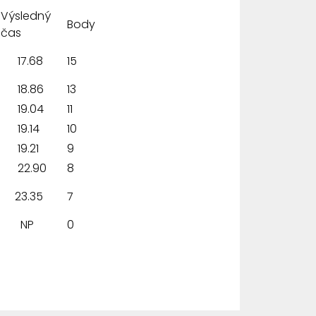
Výsledný
Body
čas
17.68
15
18.86
13
19.04
11
19.14
10
19.21
9
22.90
8
23.35
7
NP
0