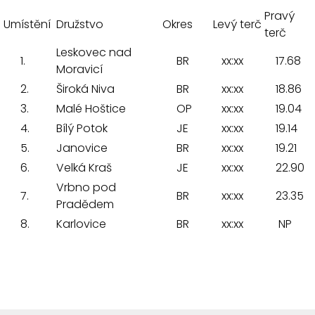
Pravý
Umístění
Družstvo
Okres
Levý terč
terč
Leskovec nad
1.
BR
xx:xx
17.68
Moravicí
2.
Široká Niva
BR
xx:xx
18.86
3.
Malé Hoštice
OP
xx:xx
19.04
4.
Bílý Potok
JE
xx:xx
19.14
5.
Janovice
BR
xx:xx
19.21
6.
Velká Kraš
JE
xx:xx
22.90
Vrbno pod
7.
BR
xx:xx
23.35
Pradědem
8.
Karlovice
BR
xx:xx
NP