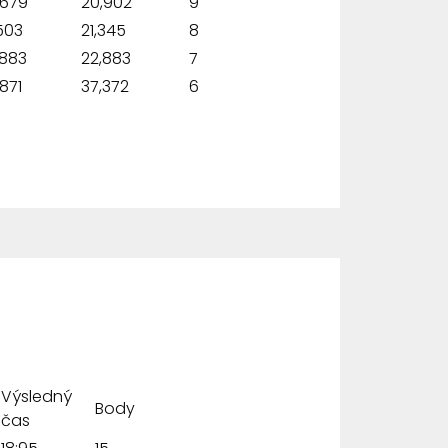
,679
20,902
9
503
21,345
8
,883
22,883
7
871
37,372
6
Výsledný
Body
čas