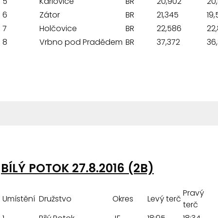
5
Karlovice
BR
20,902
20
6
Zátor
BR
21,345
19,
7
Holčovice
BR
22,586
22
8
Vrbno pod Pradědem
BR
37,372
36,
BÍLÝ POTOK 27.8.2016 (2B)
Pravý
Umístění
Družstvo
Okres
Levý terč
terč