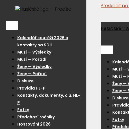
Přeskočit n
Menu
HASIČSKÁ LI
Kalendář soutěží 2026 a
kontakty na SDH
Menu
Muži — Výsledky
Muži — Pořadí
Kalendá
Ženy — Výsledky
Muži — 
Ženy — Pořadí
Muži — 
Diskuze
Ženy — 
Pravidla HL-P
Ženy — 
Kontakty, dokumenty, č.ú. HL-
Diskuze
P
Pravidl
Fotky
Kontakt
Předchozí ročníky
Fotky
Hostování 2026
Předcho