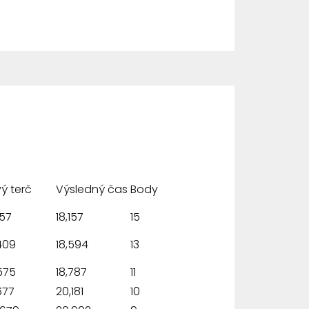
ý terč
Výsledný čas
Body
157
18,157
15
409
18,594
13
575
18,787
11
677
20,181
10