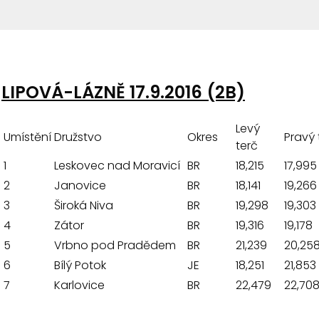
LIPOVÁ-LÁZNĚ 17.9.2016 (2B)
Levý
Umístění
Družstvo
Okres
Pravý 
terč
1
Leskovec nad Moravicí
BR
18,215
17,995
2
Janovice
BR
18,141
19,266
3
Široká Niva
BR
19,298
19,303
4
Zátor
BR
19,316
19,178
5
Vrbno pod Pradědem
BR
21,239
20,25
6
Bílý Potok
JE
18,251
21,853
7
Karlovice
BR
22,479
22,70