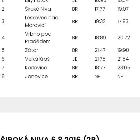
1.
Bílý Potok
JE
18:95
18:34
2.
Široká Niva
BR
17:77
19:07
Leskovec nad
3.
BR
19:32
17:93
Moravicí
Vrbno pod
4.
BR
18:89
20:72
Pradědem
5.
Zátor
BR
21:47
19:90
6.
Velká Kraš
JE
21:78
21:84
7.
Karlovice
BR
18:77
23:65
8.
Janovice
BR
NP
NP
ŠIROKÁ NIVA 6.8.2016 (2B)