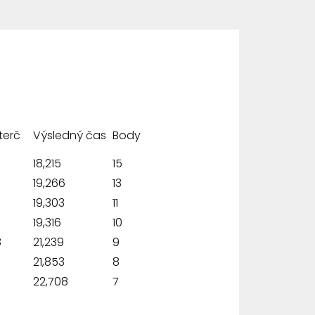
terč
Výsledný čas
Body
18,215
15
19,266
13
19,303
11
19,316
10
8
21,239
9
21,853
8
8
22,708
7