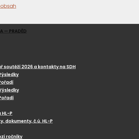
a obsah
GA — PRADĚD
ř soutěží 2026 a kontakty na SDH
Výsledky
Pořadí
Výsledky
Pořadí
a HL-P
y, dokumenty, č.ú. HL-P
zí ročníky