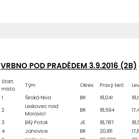
VRBNO POD PRADĚDEM 3.9.2016 (2B)
Start.
Tým
Okres
Pravý terč
Lev
místo
1
Široká Niva
BR
18,041
18,
Leskovec nad
2
BR
18,594
17,
Moravicí
3
Bílý Potok
JE
18,787
18,
4
Janovice
BR
20,181
17,