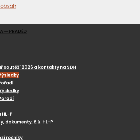
a obsah
GA — PRADĚD
ř soutěží 2026 a kontakty na SDH
Výsledky
Pořadí
Výsledky
Pořadí
a HL-P
y, dokumenty, č.ú. HL-P
zí ročníky