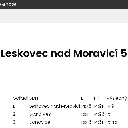
ní 2026
Leskovec nad Moravicí 5
pořadí
SDH
LP
PP
Výsledný
1.
Leskovec nad Moravicí
14:76
14:91
14:91
2.
Stará Ves
15:11
14:96
15:11
3.
Janovice
15:46
14:61
15:45