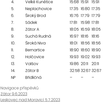
4.
Velké Kunětice
15:68
15:91
15:91
5.
Neplachovice
17:35
16:80
17:35
6.
Široký Brod
16:76
17:79
17:79
7.
Sádek
17:81
15:98
17:81
8.
Zátor A
18:05
16:59
18:05
9.
Suchá Rudná
16:97
18:16
18:16
10.
Široká Niva
18:01
18:56
18:56
11.
Bernartice
18:90
18:60
18:90
12.
Holčovice
19:93
19:02
19:93
13.
Valšov
19:86
20:11
20:11
14.
Zátor B
32:58
32:67
32:67
NP
Břidličná
–
–
–
Navigace příspěvků
Zátor 9.6.2023
Leskovec nad Moravicí 5.7.2023