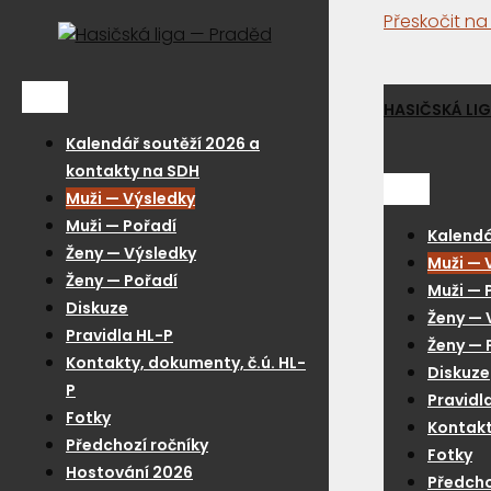
Přeskočit n
Menu
HASIČSKÁ LI
Kalendář soutěží 2026 a
kontakty na SDH
Menu
Muži — Výsledky
Muži — Pořadí
Kalendá
Ženy — Výsledky
Muži — 
Ženy — Pořadí
Muži — 
Diskuze
Ženy — 
Pravidla HL-P
Ženy — 
Kontakty, dokumenty, č.ú. HL-
Diskuze
P
Pravidl
Fotky
Kontakt
Předchozí ročníky
Fotky
Hostování 2026
Předcho