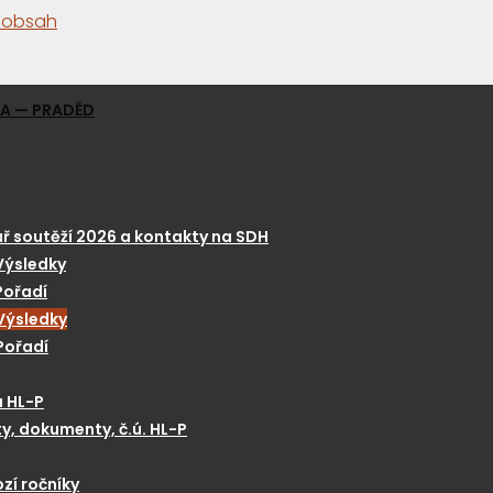
a obsah
GA — PRADĚD
ř soutěží 2026 a kontakty na SDH
Výsledky
Pořadí
Výsledky
Pořadí
a HL-P
y, dokumenty, č.ú. HL-P
zí ročníky