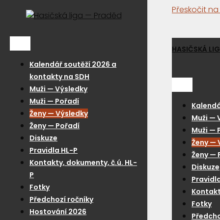
Přeskočit n
Menu
HASIČSKÁ LI
Kalendář soutěží 2026 a
kontakty na SDH
Menu
Muži — Výsledky
Muži — Pořadí
Kalendá
Ženy — Výsledky
Muži — 
Ženy — Pořadí
Muži — 
Diskuze
Ženy — 
Pravidla HL-P
Ženy — 
Kontakty, dokumenty, č.ú. HL-
Diskuze
P
Pravidl
Fotky
Kontakt
Předchozí ročníky
Fotky
Hostování 2026
Předcho